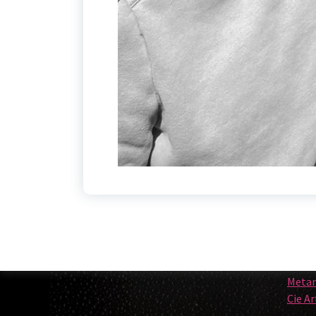
Page 
Archives
Conse
Marn
Ville 
décembre 2024
Handi
janvier 2020
Maison
Espac
Cultu
Page 
Meta
Cie A