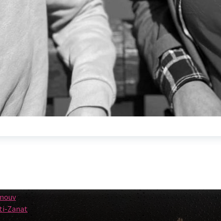
Facebook Handi'art
Categories
il départemental du Val de
e
de Créteil
Non classé
danse
 de la Solidarité
e Jean Ferrat
res du coeur 94
Facebook Cie Jessica Noita
mouv
rti-Zanat